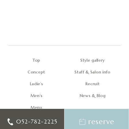
Style gallery
Top
Staff & Salon info
Concept
Recruit
Ladie’s
News & Blog
Men’s
Menu
reserve
052-782-2225
© 2024 hair design esora