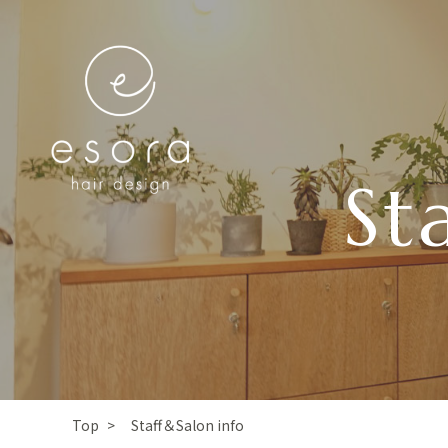
St
Staff＆Salon info
Top
>