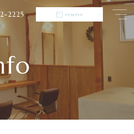
2-2225
reserve
nfo