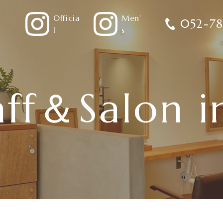
Officia
Men’
052-78
l
s
aff＆Salon i