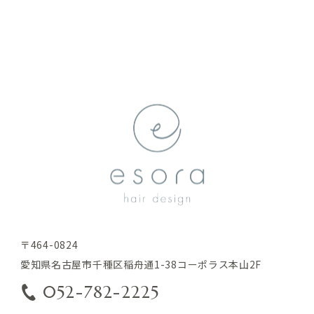
関する情報を収集することがあります。これには以下の情
報が含まれます。
リファラ
・
IPアドレス
・
サーバーアクセスログに関する情報
・
Cookie、ADID、IDFAその他の識別子
・
ユーザーが本サービスを利用するにあたって、当社が
(4)
ユーザーの個別同意に基づいて収集する情報
当社は、ユーザーが3-1に定める方法により個別に同意した
場合、当社は以下の情報を利用中の端末から収集します。
位置情報
・
〒464-0824
2.利用目的
愛知県名古屋市千種区稲舟通1-38コーポラス本山2F
本サービスのサービス提供にかかわる利用者情報の具体的
052-782-2225
な利用目的は以下のとおりです。