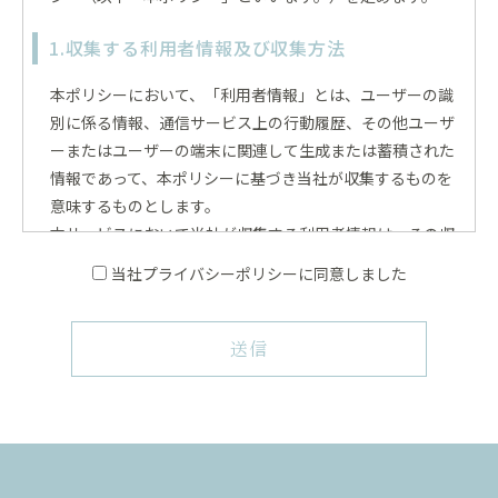
1.収集する利用者情報及び収集方法
本ポリシーにおいて、「利用者情報」とは、ユーザーの識
別に係る情報、通信サービス上の行動履歴、その他ユーザ
ーまたはユーザーの端末に関連して生成または蓄積された
情報であって、本ポリシーに基づき当社が収集するものを
意味するものとします。
本サービスにおいて当社が収集する利用者情報は、その収
集方法に応じて、以下のようなものとなります。
当社プライバシーポリシーに同意しました
ユーザーからご提供いただく情報
(1)
本サービスを利用するために、または本サービスの利用を
送信
通じてユーザーからご提供いただく情報は以下のとおりで
す。
氏名、生年月日、性別、職業等プロフィールに関する情
・
報
メールアドレス、電話番号、住所等連絡先に関する情報
・