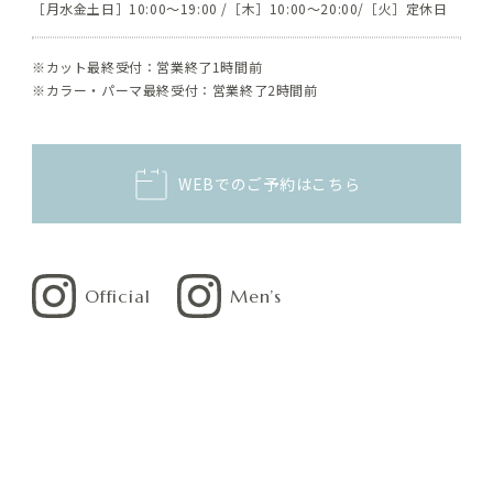
本サービスに関する登録の受付、本人確認、ユーザー
(1)
［月水金土日］10:00～19:00 /［木］10:00～20:00/［火］定休日
認証、ユーザー設定の記録、利用料金の決済計算等本
サービスの提供、維持、保護及び改善のため
※カット最終受付：営業終了1時間前
※カラー・パーマ最終受付：営業終了2時間前
ユーザーのトラフィック測定及び行動測定のため
(2)
広告の配信、表示及び効果測定のため
(3)
本サービスに関するご案内、お問い合わせ等への対応
(4)
WEBでのご予約はこちら
のため
本サービスに関する当社の規約、ポリシー等（以下
(5)
「規約等」といいます。）に違反する行為に対する対
応のため
Official
Men’s
本サービスに関する規約等の変更などを通知するため
(6)
3.通知・公表または同意取得の方法、利用中止要
請の方法
当社は、お客さまよりお預かりした個人情報を適切に管理
し、次のいずれかに該当する場合を除き、個人情報を第三