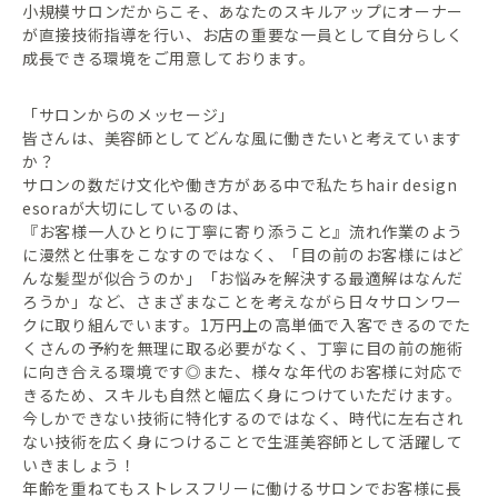
小規模サロンだからこそ、あなたのスキルアップにオーナー
が直接技術指導を行い、
お店の重要な一員として自分らしく
成長できる環境をご用意しております。
「サロンからのメッセージ」
皆さんは、美容師としてどんな風に働きたいと考えています
か？
サロンの数だけ文化や働き方がある中で私たちhair design
esoraが大切にしているのは、
『お客様一人ひとりに丁寧に寄り添うこと』流れ作業のよう
に漫然と仕事をこなすのではなく、「目の前のお客様にはど
んな髪型が似合うのか」「お悩みを解決する最適解はなんだ
ろうか」など、さまざまなことを考えながら日々サロンワー
クに取り組んでいます。1万円上の高単価で入客できるのでた
くさんの予約を無理に取る必要がなく、丁寧に目の前の施術
に向き合える環境です◎また、様々な年代のお客様に対応で
きるため、スキルも自然と幅広く身につけていただけます。
今しかできない技術に特化するのではなく、時代に左右され
ない技術を広く身につけることで生涯美容師として活躍して
いきましょう！
年齢を重ねてもストレスフリーに働けるサロンでお客様に長