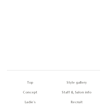
者に開示いたしません。
以下の利用者情報については、その収集が行われる前
3-1
にユーザーの同意を得るものとします。
位置情報
・
ユーザーは、本サービスの所定の設定を行うことによ
3-2
り、利用者情報の全部または一部についてその収集又
は利用の停止を求めることができ、この場合、当社は
速やかに、当社の定めるところに従い、その利用を停
止します。なお利用者情報の項目によっては、その収
集または利用が本サービスの前提となるため、当社所
定の方法により本サービスを退会した場合に限り、当
社はその収集又は利用を停止します。
Style gallery
Top
4.外部送信、第三者提供、情報収集モジュールの
有無
Staff & Salon info
Concept
当社は、個人情報の正確性及び安全性確保のために、セキ
Ladie’s
Recruit
ュリティに万全の対策を講じています。