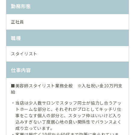
勤務形態
正社員
職種
スタイリスト
仕事内容
■美容師スタイリスト業務全般 ※入社祝い金10万円支
給
当店は少人数サロンでスタッフ同士が協力し合うアッ
・
トホームな部分と、それぞれがプロとしてキッチリ仕
事をこなす個人の部分と、スタッフ仲はいいけど入り
込みすぎない丁度居心地の良い関係性でバランスよく
成り立っています。
客層は幅広く10代から60代まで均等に来られていま
・