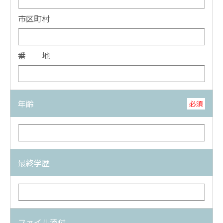
市区町村
番 地
年齢
必須
最終学歴
ファイル添付