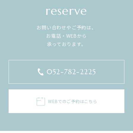
reserve
入力フォームその他当社が定める方法を通じてユーザー
・
が入力または送信する情報
ユーザーが本サービスの利用において、他のサービス
(2)
お問い合わせやご予約は、
と連携を許可することにより、当該他のサービスから
お電話・WEBから
ご提供いただく情報
​​​​​​​承っております。
ユーザーが、本サービスを利用するにあたり、ソーシャル
ネットワーキングサービス等の他のサービスとの連携を許
可した場合には、その許可の際にご同意いただいた内容に
052-782-2225
基づき、以下の情報を当該外部サービスから収集します。
当該外部サービスでユーザーが利用するID
・
その他当該外部サービスのプライバシー設定によりユー
・
ザーが連携先に開示を認めた情報
WEBでのご予約はこちら
ユーザーが本サービスを利用するにあたって、当社が
(3)
収集する情報
当社は、本サービスへのアクセス状況やそのご利用方法に