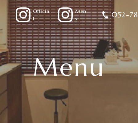
Officia
Men’
052-78
l
s
Menu