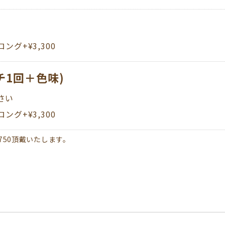
ング+¥3,300
チ1回＋色味)
さい
ーロング+¥3,300
750頂戴いたします。