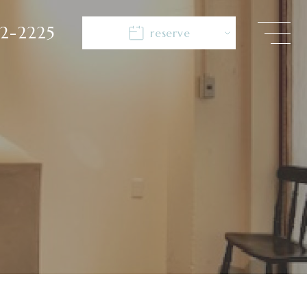
2-2225
reserve